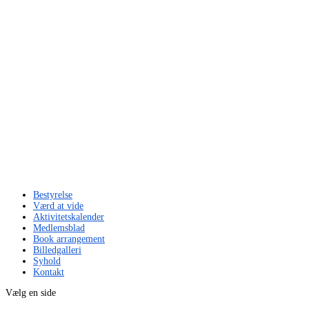
Bestyrelse
Værd at vide
Aktivitetskalender
Medlemsblad
Book arrangement
Billedgalleri
Syhold
Kontakt
Vælg en side