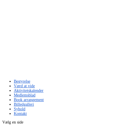
Bestyrelse
Værd at vide
Aktivitetskalender
Medlemsblad
Book arrangement
Billedgalleri
Syhold
Kontakt
Vælg en side