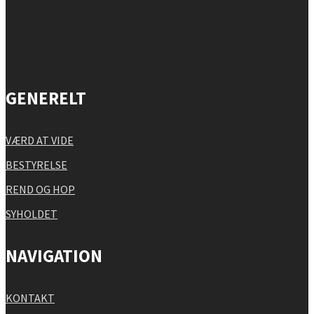
GENERELT
VÆRD AT VIDE
BESTYRELSE
REND OG HOP
SYHOLDET
NAVIGATION
KONTAKT