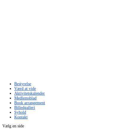
Bestyrelse
Værd at vide
Aktivitetskalender
Medlemsblad
Book arrangement
Billedgalleri
Syhold
Kontakt
Vælg en side