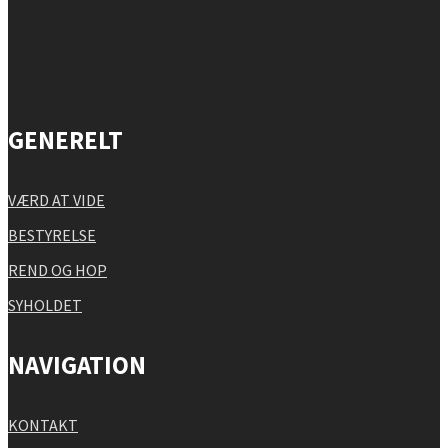
GENERELT
VÆRD AT VIDE
BESTYRELSE
REND OG HOP
SYHOLDET
NAVIGATION
KONTAKT