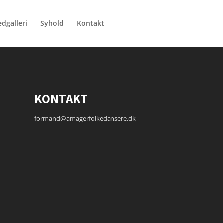
edgalleri
Syhold
Kontakt
KONTAKT
formand@amagerfolkedansere.dk