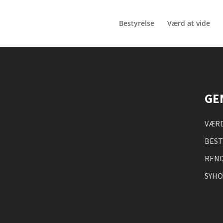
Bestyrelse
Værd at vide
GE
VÆRD
BEST
REND
SYH