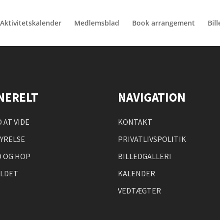
Aktivitetskalender
Medlemsblad
Book arrangement
Bill
NERELT
NAVIGATION
 AT VIDE
KONTAKT
YRELSE
PRIVATLIVSPOLITIK
 OG HOP
BILLEDGALLERI
OLDET
KALENDER
VEDTÆGTER