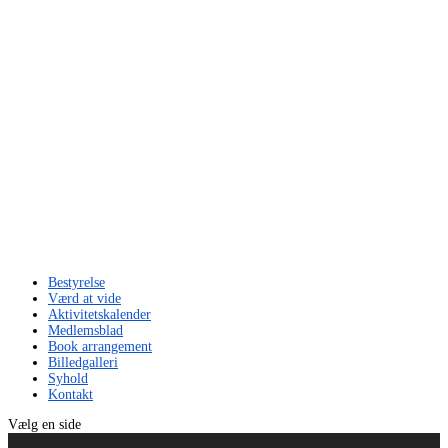
Bestyrelse
Værd at vide
Aktivitetskalender
Medlemsblad
Book arrangement
Billedgalleri
Syhold
Kontakt
Vælg en side